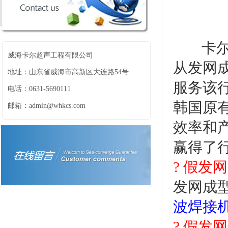
卡尔超
威海卡尔超声工程有限公司
从发网
地址：山东省威海市高新区大连路54号
服务该
电话：0631-5690111
韩国原
邮箱：admin@whkcs.com
效率和
赢得了
?
假发网
发网成
波焊接
? 假发